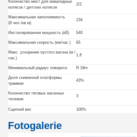
Количество мест для инвалидных
2/2
колясок / детских колясок
Максимальная заполняемость
234
(8 чел./кв.м)
Инсталированная мощность (кВ)
540
Максимальная скорость (км/час.)
65
Макс. ускорение пустого вагона (м /
1,8
сек.)
Минимальный радиус поворота
R 18m
Доля сниженной платформы
43%
трамвая
Количество тяговых вагонных
3
тележек
Сцепной вес
100%
Fotogalerie