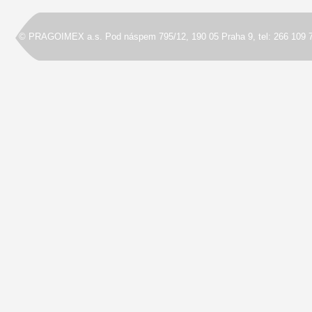
© PRAGOIMEX a.s. Pod náspem 795/12, 190 05 Praha 9, tel: 266 109 7