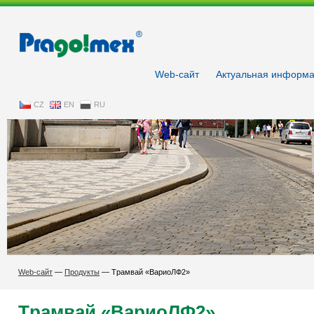
Pragoimex
Web-сайт
Aктуальнaя информ
CZ
EN
RU
Web-сайт
—
Продукты
—
Tрамвай «ВариоЛФ2»
Tрамвай «ВариоЛФ2»