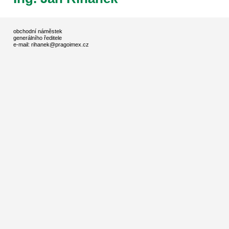
obchodní náměstek
generálního ředitele
e-mail: rihanek@pragoimex.cz