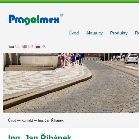
Pragoimex
Úvod
Aktuality
Produkty
R
CZ
EN
RU
Úvod
—
Kontakt
—
Ing. Jan Řihánek
Ing. Jan Řihánek