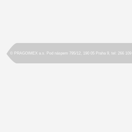
© PRAGOIMEX a.s. Pod náspem 795/12, 190 05 Praha 9, tel: 266 109 